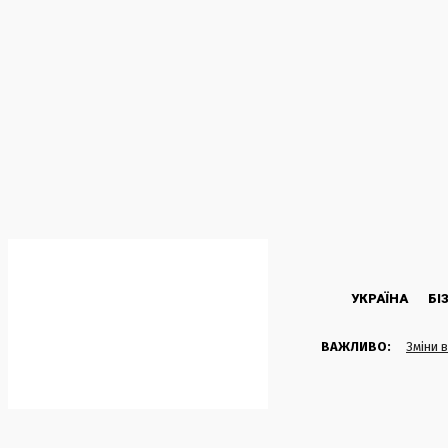
C
23.7
Kyiv
П’ятниця, 7 Серпня, 2026
УКРАЇНА
БІ
ВАЖЛИВО:
Зміни в