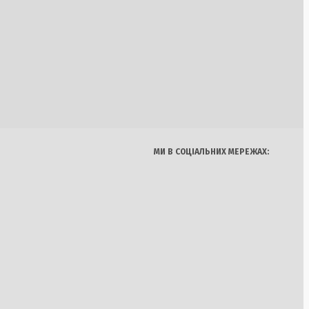
х військ на фронті
Україна
Бізнес
Блоги
а Залізничного
Думки
Спорт
Наука
Арт
Їжа
я: Україна
МИ В СОЦІАЛЬНИХ МЕРЕЖАХ:
ткішої зими війни, в
же капітулювати
ний висловився про
янсу