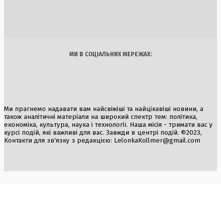
стосунків на французькому узбережжі
2 Серпня, 2026
Україна
Бізнес
Блоги
Думки
Спорт
Наука
Арт
Їжа
МИ В СОЦІАЛЬНИХ МЕРЕЖАХ:
Ми прагнемо надавати вам найсвіжіші та найцікавіші новини, а
також аналітичні матеріали на широкий спектр тем: політика,
економіка, культура, наука і технології. Наша місія - тримати вас у
курсі подій, які важливі для вас. Завжди в центрі подій. ©2023,
Контакти для зв'язку з редакцією:
LelonkaKollmer@gmail.com