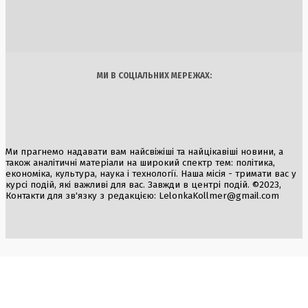
Удар по логістиці: Росія знищила склад Toyota в Україні
6 Серпня, 2026
Україна
Бізнес
Блоги
Думки
Спорт
Наука
Арт
Їжа
МИ В СОЦІАЛЬНИХ МЕРЕЖАХ:
Ми прагнемо надавати вам найсвіжіші та найцікавіші новини, а
також аналітичні матеріали на широкий спектр тем: політика,
економіка, культура, наука і технології. Наша місія - тримати вас у
курсі подій, які важливі для вас. Завжди в центрі подій. ©2023,
Контакти для зв'язку з редакцією:
LelonkaKollmer@gmail.com