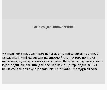
штрафи для водіїв та компаній до 8500 грн
2 Серпня, 2026
Україна
Бізнес
Блоги
Думки
Спорт
Наука
Арт
Їжа
МИ В СОЦІАЛЬНИХ МЕРЕЖАХ:
Ми прагнемо надавати вам найсвіжіші та найцікавіші новини, а
також аналітичні матеріали на широкий спектр тем: політика,
економіка, культура, наука і технології. Наша місія - тримати вас у
курсі подій, які важливі для вас. Завжди в центрі подій. ©2023,
Контакти для зв'язку з редакцією:
LelonkaKollmer@gmail.com