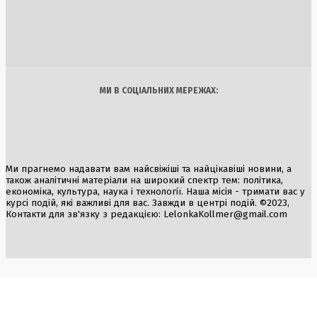
Тунель на кордоні: Литва виявила черговий підземний хі
6 Серпня, 2026
Україна
Бізнес
Блоги
Думки
Спорт
Наука
Арт
Їжа
МИ В СОЦІАЛЬНИХ МЕРЕЖАХ:
Ми прагнемо надавати вам найсвіжіші та найцікавіші новини, а
також аналітичні матеріали на широкий спектр тем: політика,
економіка, культура, наука і технології. Наша місія - тримати вас у
курсі подій, які важливі для вас. Завжди в центрі подій. ©2023,
Контакти для зв'язку з редакцією:
LelonkaKollmer@gmail.com