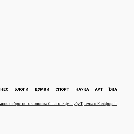
ЗНЕС
БЛОГИ
ДУМКИ
СПОРТ
НАУКА
АРТ
ЇЖА
ання озброєного чоловіка біля гольф-клубу Трампа в Каліфорнії