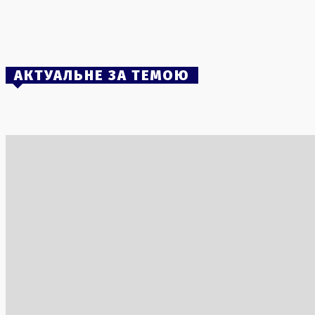
Львові стало 38: триває рятувальна
операція
1 Серпня, 2026
АКТУАЛЬНЕ ЗА ТЕМОЮ
Geely представила новий гібридний
Віднайдена
седан, здатний працювати на бензині і
пролежала
метанолі
2 Серпня, 2
2 Серпня, 2026
Збройний 
чотири по
3 Серпня, 2
Дипломатична нарада в Києві:
Оновлення
пріоритети та гасло нового політичного
України п
сезону
1 Серпня, 2
2 Серпня, 2026