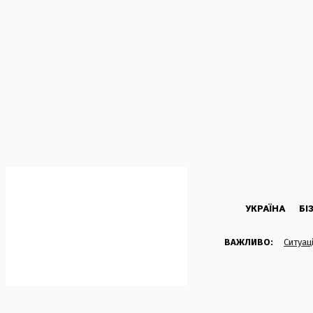
C
27.6
Kyiv
П’ятниця, 7 Серпня, 2026
УКРАЇНА
БІ
ВАЖЛИВО:
Ситуац