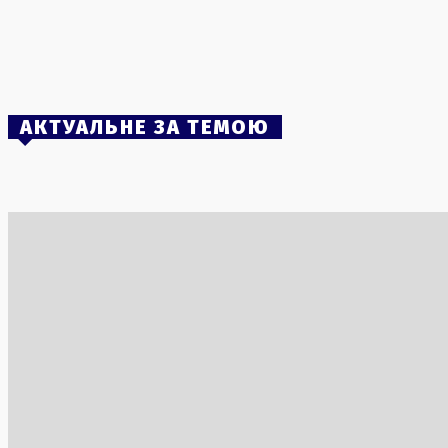
Рустем Умєров озвучив ключові завдання на
посаді голови Служби зовнішньої розвідки
України
5 Серпня, 2026
АКТУАЛЬНЕ ЗА ТЕМОЮ
Електромобіль Ferrari Luce: річний тираж
«Людина-
повністю розпродано
встановл
кіноринку
1 Серпня, 2026
2 Серпня, 2
Тунель на кордоні: Литва виявила
Румунія і
черговий підземний хід
імпорт з 
6 Серпня, 2026
5 Серпня, 2