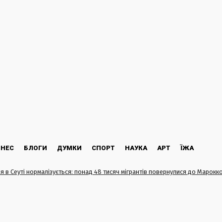
ЗНЕС
БЛОГИ
ДУМКИ
СПОРТ
НАУКА
АРТ
ЇЖА
ія в Сеуті нормалізується: понад 48 тисяч мігрантів повернулися до Марокк