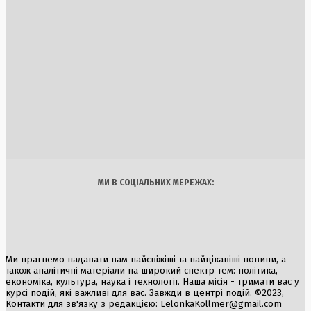
Перевірка дитячого табору «Артек Закарпаття»: виявлен
порушення прав дітей та небезпечні умови
3 Серпня, 2026
Зміни в дипломатичному корпусі України: Зеленський
звільнив п’ятьох послів та призначив нового постпреда
при ЮНЕСКО
5 Серпня, 2026
Україна
Бізнес
Блоги
Думки
Спорт
Наука
Арт
Їжа
МИ В СОЦІАЛЬНИХ МЕРЕЖАХ:
Ми прагнемо надавати вам найсвіжіші та найцікавіші новини, а
також аналітичні матеріали на широкий спектр тем: політика,
економіка, культура, наука і технології. Наша місія - тримати вас у
курсі подій, які важливі для вас. Завжди в центрі подій. ©2023,
Контакти для зв'язку з редакцією:
LelonkaKollmer@gmail.com