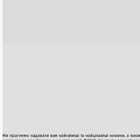
постраждали
1 Серпня, 2026
Зміни в податковій політиці України: нові
Європа у 
виклики для бізнесу та громадян
Кремля та
коаліції н
2 Серпня, 2026
4 Серпня, 2
Перевірка дитячого табору «Артек
Румунія в
Закарпаття»: виявлено порушення прав
атомної е
дітей та небезпечні умови
6 Серпня, 2
3 Серпня, 2026
Удар по л
Toyota в У
6 Серпня, 2
Ми прагнемо надавати вам найсвіжіші та найцікавіші новини, а також а