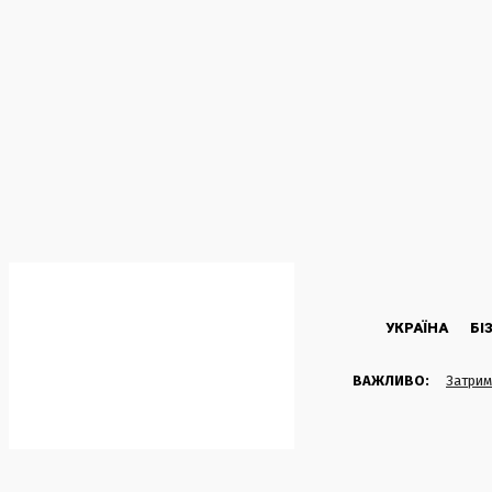
C
24.8
Kyiv
П’ятниця, 7 Серпня, 2026
УКРАЇНА
БІ
ВАЖЛИВО:
Затрим