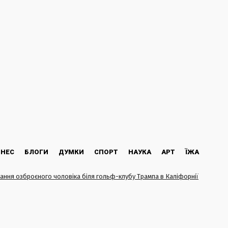
ЗНЕС
БЛОГИ
ДУМКИ
СПОРТ
НАУКА
АРТ
ЇЖА
ання озброєного чоловіка біля гольф-клубу Трампа в Каліфорнії