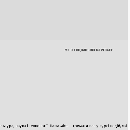
Україна
Бізнес
Блоги
х військ на фронті
Думки
Спорт
Наука
Арт
а Залізничного
Їжа
МИ В СОЦІАЛЬНИХ МЕРЕЖАХ:
нувачення у
ез програму FFE
риє Україну:
 температури
ура, наука і технології. Наша місія - тримати вас у курсі подій, які