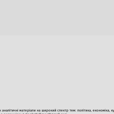
стані невизначеності: вплив
Просування російськи
 політичні зміни загрожують
біля Костянтинівки т
а підтримку України
2 Серпня, 2026
026
ФІФА заперечує зви
продажу футболу чер
1 Серпня, 2026
живає заходів для порятунку
Аномальна спека нак
лектростанції на Дунаї
очікуються рекорди
026
4 Серпня, 2026
огістиці: Росія знищила склад
країні
026
налітичні матеріали на широкий спектр тем: політика, економіка, культ