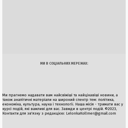
Заборона на відвідування лісів у Полтавській області:
штрафи до 15 тисяч гривень
6 Серпня, 2026
Дипломатична нарада в Києві: пріоритети та гасло новог
політичного сезону
2 Серпня, 2026
Україна
Бізнес
Блоги
Думки
Спорт
Наука
Арт
Їжа
МИ В СОЦІАЛЬНИХ МЕРЕЖАХ:
Ми прагнемо надавати вам найсвіжіші та найцікавіші новини, а
також аналітичні матеріали на широкий спектр тем: політика,
економіка, культура, наука і технології. Наша місія - тримати вас у
курсі подій, які важливі для вас. Завжди в центрі подій. ©2023,
Контакти для зв'язку з редакцією:
LelonkaKollmer@gmail.com