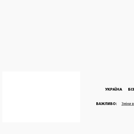
C
36.5
Kyiv
Четвер, 6 Серпня, 2026
УКРАЇНА
БІ
ВАЖЛИВО:
Зміни 