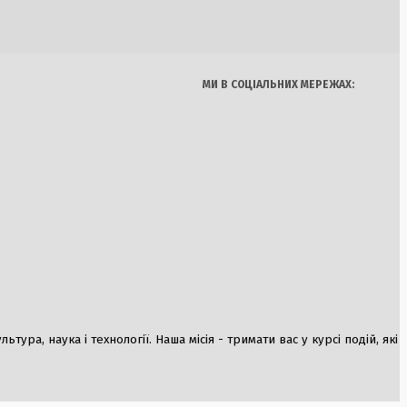
Думки
Спорт
Наука
Арт
Їжа
ння лісів у
 штрафи до 15 тисяч
МИ В СОЦІАЛЬНИХ МЕРЕЖАХ:
я залучила армію
вом мігрантів,
ливість
ну
ура, наука і технології. Наша місія - тримати вас у курсі подій, які