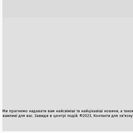
французькому узбережжі
зовнішньо
2 Серпня, 2026
5 Серпня, 2
Румунія вживає заходів для порятунку
Кадрові з
атомної електростанції на Дунаї
Федоров н
6 Серпня, 2026
6 Серпня, 2
Трамп відмовився від військового удару
по Ірану на користь нових переговорів
3 Серпня, 2026
Ми прагнемо надавати вам найсвіжіші та найцікавіші новини, а також а
важливі для вас. Завжди в центрі подій. ©2023, Контакти для зв'язк