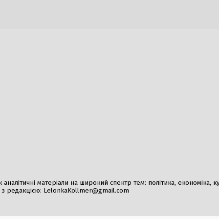
ї розвідки України
3 Серпня, 2026
026
Заборона на відвідува
Полтавській області:
гривень
6 Серпня, 2026
міни в Офісі Президента:
Штурм Сеути: Іспані
е повернеться до Міноборони
для боротьби з напли
Італія розглядає мож
026
призупинення Шенге
1 Серпня, 2026
налітичні матеріали на широкий спектр тем: політика, економіка, культ
у з редакцією:
LelonkaKollmer@gmail.com