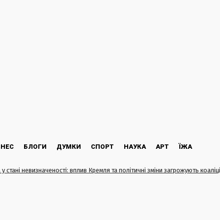
ЗНЕС
БЛОГИ
ДУМКИ
СПОРТ
НАУКА
АРТ
ЇЖА
 у стані невизначеності: вплив Кремля та політичні зміни загрожують коаліці