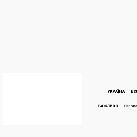
C
24.3
Kyiv
П’ятниця, 7 Серпня, 2026
УКРАЇНА
БІ
ВАЖЛИВО:
Європа