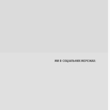
ла імпорт бензину з
ливної кризи
МИ В СОЦІАЛЬНИХ МЕРЕЖАХ:
 ЦУМу в Одесі: