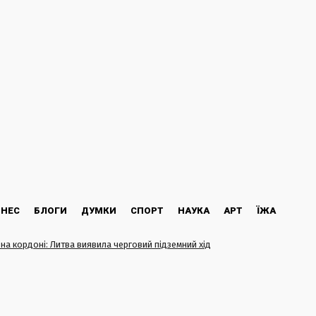
ЗНЕС
БЛОГИ
ДУМКИ
СПОРТ
НАУКА
АРТ
ЇЖА
 на кордоні: Литва виявила черговий підземний хід