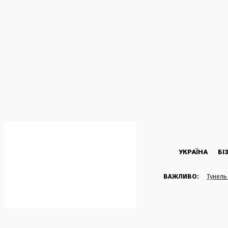
C
34.8
Kyiv
П’ятниця, 7 Серпня, 2026
УКРАЇНА
БІ
ВАЖЛИВО:
Тунель