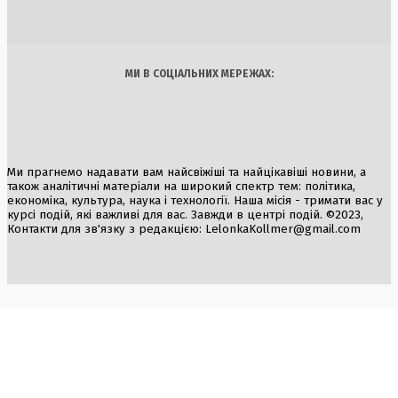
Україна
Бізнес
Блоги
Думки
Спорт
Наука
Арт
Їжа
МИ В СОЦІАЛЬНИХ МЕРЕЖАХ:
Ми прагнемо надавати вам найсвіжіші та найцікавіші новини, а
також аналітичні матеріали на широкий спектр тем: політика,
економіка, культура, наука і технології. Наша місія - тримати вас у
курсі подій, які важливі для вас. Завжди в центрі подій. ©2023,
Контакти для зв'язку з редакцією:
LelonkaKollmer@gmail.com