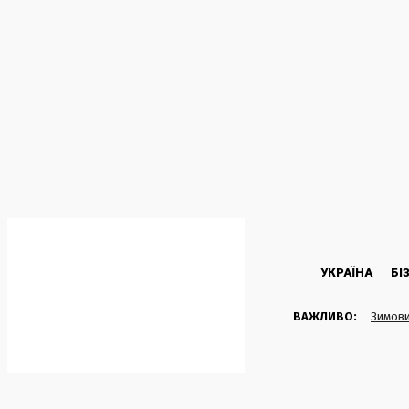
C
27.6
Kyiv
Середа, 5 Серпня, 2026
УКРАЇНА
БІ
ВАЖЛИВО:
Зимови