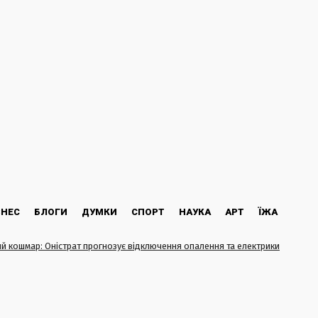
ЗНЕС
БЛОГИ
ДУМКИ
СПОРТ
НАУКА
АРТ
ЇЖА
й кошмар: Оністрат прогнозує відключення опалення та електрики