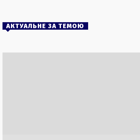
пожежами
3 Серпня, 2026
АКТУАЛЬНЕ ЗА ТЕМОЮ
Фармацевтичний гігант «Артеріум» під
Смертельн
загрозою: банкрутство, зміни в
небі Греці
керівництві та можливий продаж
пожежам
30 Липня, 2026
3 Серпня, 2
«Динамо» зазнало поразки від ПАОКу та
США відно
припинило виступи в Лізі Європи
після кор
1 Серпня, 2026
30 Липня, 2