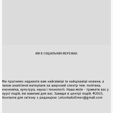
рекорди на американському кіноринку
2 Серпня, 2026
Зупинка АЕС «Пакш»: Угорщина вимушена призупинити
роботу єдиної атомної електростанції через обміління
Дунаю
3 Серпня, 2026
Україна
Бізнес
Блоги
Думки
Спорт
Наука
Арт
Їжа
МИ В СОЦІАЛЬНИХ МЕРЕЖАХ:
Ми прагнемо надавати вам найсвіжіші та найцікавіші новини, а
також аналітичні матеріали на широкий спектр тем: політика,
економіка, культура, наука і технології. Наша місія - тримати вас у
курсі подій, які важливі для вас. Завжди в центрі подій. ©2023,
Контакти для зв'язку з редакцією:
LelonkaKollmer@gmail.com