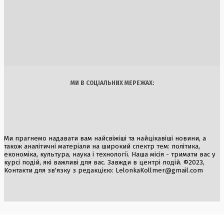
Європа у стані невизначеності: вплив Кремля та політичн
зміни загрожують коаліції на підтримку України
4 Серпня, 2026
Україна
Бізнес
Блоги
Думки
Спорт
Наука
Арт
Їжа
МИ В СОЦІАЛЬНИХ МЕРЕЖАХ:
Ми прагнемо надавати вам найсвіжіші та найцікавіші новини, а
також аналітичні матеріали на широкий спектр тем: політика,
економіка, культура, наука і технології. Наша місія - тримати вас у
курсі подій, які важливі для вас. Завжди в центрі подій. ©2023,
Контакти для зв'язку з редакцією:
LelonkaKollmer@gmail.com