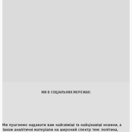
В Кремлі планують відставку Аксьонова через гуманітарн
кризу в Криму
1 Серпня, 2026
Постраждалих від ракетного обстрілу у Львові стало 38:
триває рятувальна операція
1 Серпня, 2026
Унікальне середньовічне житло на колесах знайдено в
Казахстані
5 Серпня, 2026
Україна
Бізнес
Блоги
Думки
Спорт
Наука
Арт
Їжа
МИ В СОЦІАЛЬНИХ МЕРЕЖАХ:
Ми прагнемо надавати вам найсвіжіші та найцікавіші новини, а
також аналітичні матеріали на широкий спектр тем: політика,