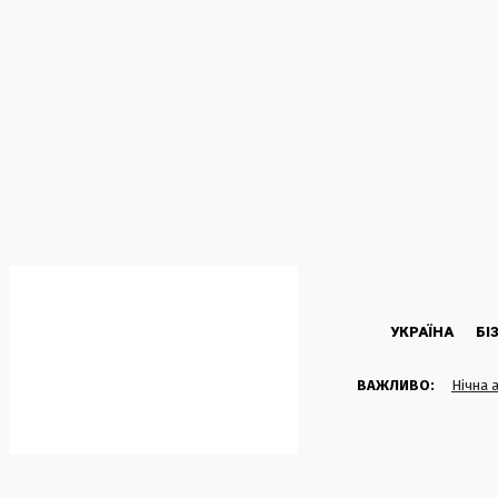
C
27.6
Kyiv
П’ятниця, 7 Серпня, 2026
УКРАЇНА
БІ
ВАЖЛИВО:
Нічна 