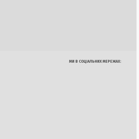
ливість
ну
Україна
Бізнес
Блоги
i Luce: річний тираж
Думки
Спорт
Наука
Арт
о
Їжа
МИ В СОЦІАЛЬНИХ МЕРЕЖАХ:
й етап агресії та
а
а Київщині: реакція
ести