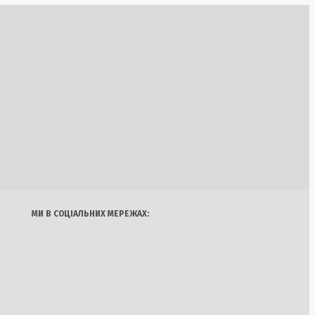
 гелікоптерів у
оротьби з лісовими
страт прогнозує
Україна
Бізнес
Блоги
я та електрики
Думки
Спорт
Наука
Арт
Їжа
МИ В СОЦІАЛЬНИХ МЕРЕЖАХ:
д Кривим Рогом:
 удару загинула