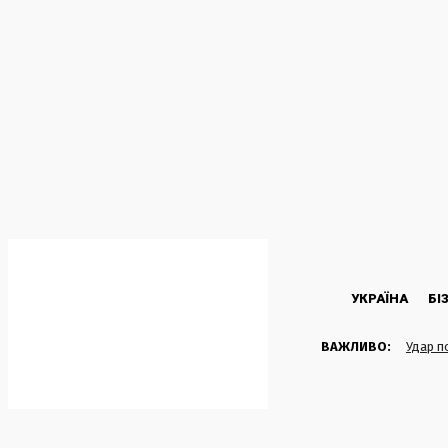
C
32.1
Kyiv
Четвер, 6 Серпня, 2026
УКРАЇНА
БІ
ВАЖЛИВО:
Удар по