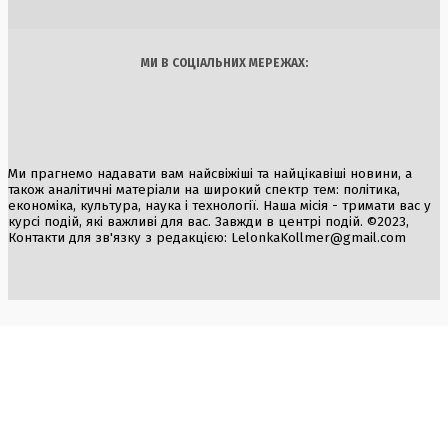
Арт
Їжа
МИ В СОЦІАЛЬНИХ МЕРЕЖАХ:
Ми прагнемо надавати вам найсвіжіші та найцікавіші новини, а
також аналітичні матеріали на широкий спектр тем: політика,
економіка, культура, наука і технології. Наша місія - тримати вас у
курсі подій, які важливі для вас. Завжди в центрі подій. ©2023,
Контакти для зв'язку з редакцією:
LelonkaKollmer@gmail.com