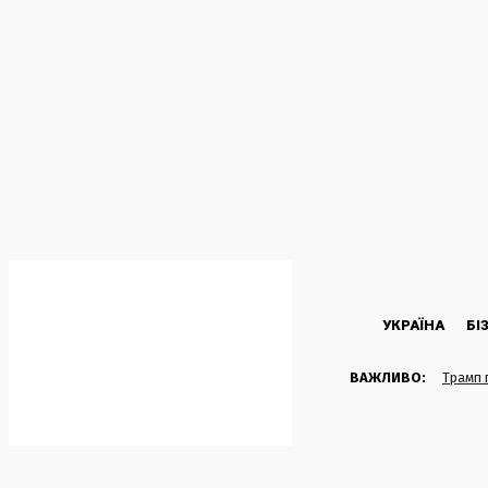
C
20.4
Kyiv
Субота, 8 Серпня, 2026
УКРАЇНА
БІ
ВАЖЛИВО:
Трамп 