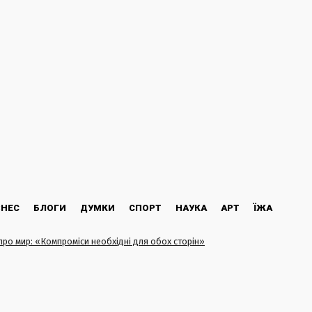
ЗНЕС
БЛОГИ
ДУМКИ
СПОРТ
НАУКА
АРТ
ЇЖА
про мир: «Компроміси необхідні для обох сторін»