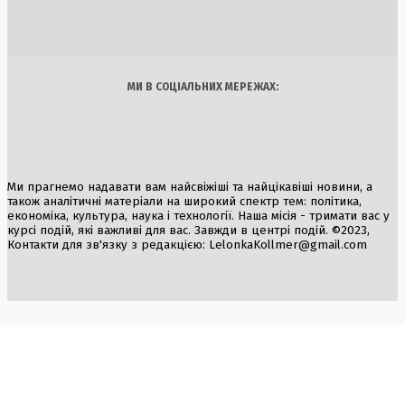
6 Серпня, 2026
Україна
Бізнес
Блоги
Думки
Спорт
Наука
Арт
Їжа
МИ В СОЦІАЛЬНИХ МЕРЕЖАХ:
Ми прагнемо надавати вам найсвіжіші та найцікавіші новини, а
також аналітичні матеріали на широкий спектр тем: політика,
економіка, культура, наука і технології. Наша місія - тримати вас у
курсі подій, які важливі для вас. Завжди в центрі подій. ©2023,
Контакти для зв'язку з редакцією:
LelonkaKollmer@gmail.com