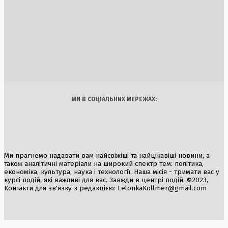
віцепрем’єра
3 Серпня, 2026
Боротьба з інвазивними сомами: Італія запускає програм
фінансування рибалок
5 Серпня, 2026
Україна
Бізнес
Блоги
Думки
Спорт
Наука
Арт
Їжа
МИ В СОЦІАЛЬНИХ МЕРЕЖАХ:
Ми прагнемо надавати вам найсвіжіші та найцікавіші новини, а
також аналітичні матеріали на широкий спектр тем: політика,
економіка, культура, наука і технології. Наша місія - тримати вас у
курсі подій, які важливі для вас. Завжди в центрі подій. ©2023,
Контакти для зв'язку з редакцією:
LelonkaKollmer@gmail.com