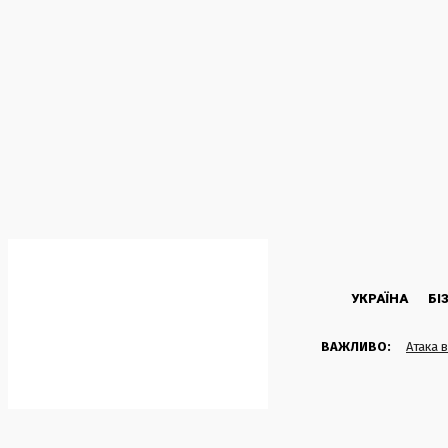
C
32.1
Kyiv
Четвер, 6 Серпня, 2026
УКРАЇНА
БІ
ВАЖЛИВО:
Атака 