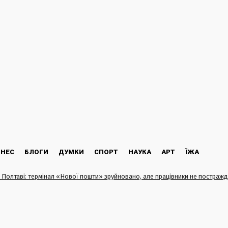
ЗНЕС
БЛОГИ
ДУМКИ
СПОРТ
НАУКА
АРТ
ЇЖА
в Полтаві: термінал «Нової пошти» зруйновано, але працівники не постраж