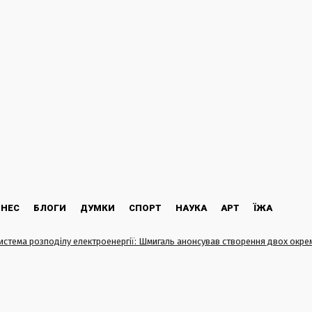
ЗНЕС
БЛОГИ
ДУМКИ
СПОРТ
НАУКА
АРТ
ЇЖА
истема розподілу електроенергії: Шмигаль анонсував створення двох окрем