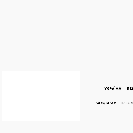
C
19.3
Kyiv
Субота, 8 Серпня, 2026
УКРАЇНА
БІ
ВАЖЛИВО:
Нова с