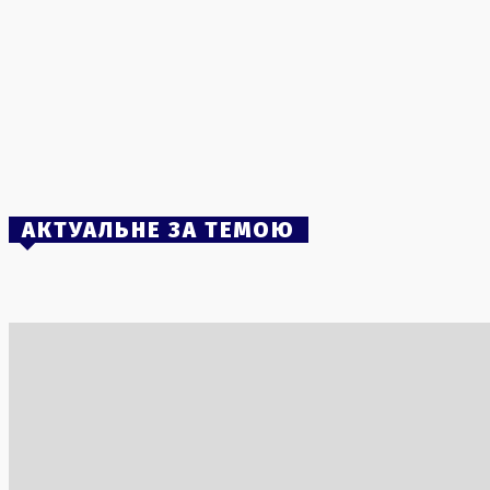
5 Серпня, 2026
Кадрові зміни в СБУ та Київщині: реакція
Зеленського на протести
1 Серпня, 2026
Іран відмовився від атак на Україну після
вибачень
5 Серпня, 2026
АКТУАЛЬНЕ ЗА ТЕМОЮ
Ядерний вплив Росії на Туреччину через
Латвія за
АЕС «Аккую»
через міг
3 Серпня, 2026
2 Серпня, 2
США та Ізраїль планують значні удари по
енергетичних об’єктах Ірану
1 Серпня, 2026