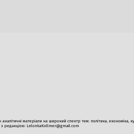
 обстріл під Кривим Рогом:
Масштабна спецопер
 ракетного удару загинула
призов» охопила пон
шістьох осіб
Україні
026
30 Липня, 2026
бригади «Хартія» Ігор
Аномальна спека охо
кий прокоментував замах на
температури підніму
я
2 Серпня, 2026
026
США передають керів
координації військов
1 Серпня, 2026
налітичні матеріали на широкий спектр тем: політика, економіка, культ
у з редакцією:
LelonkaKollmer@gmail.com