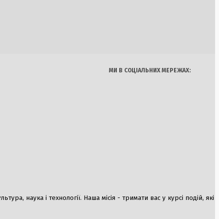
ація ДБР «Чесний
Україна
Бізнес
Блоги
ад 100 ТЦК по
Думки
Спорт
Наука
Арт
Їжа
МИ В СОЦІАЛЬНИХ МЕРЕЖАХ:
пить Україну:
ться до +38°C
ництво НАТО з
ої допомоги Україні
ура, наука і технології. Наша місія - тримати вас у курсі подій, які