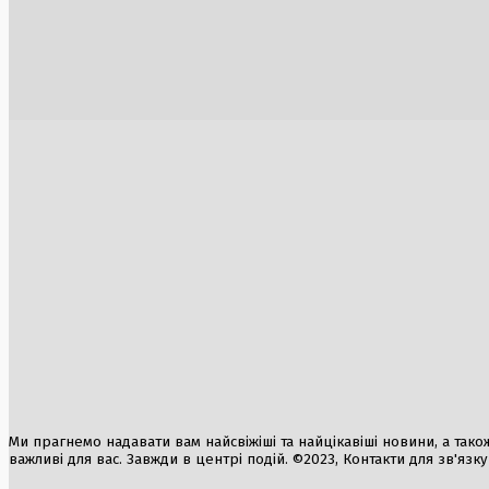
Угорщина на порозі енергетичної кризи:
Трагічний
АЕС «Пакш» зупиняється вперше за 44
внаслідок
роки через рекордне міління Дунаю
родина з 
1 Серпня, 2026
30 Липня, 2
Російські супутники «Бюро 1440»
забезпечують зв’язок над Україною
2 Серпня, 2026
Аукціон легендарного ЦУМу в Одесі:
Командир 
стартова ціна — 399,4 мільйона гривень
Оболєнсь
своє житт
3 Серпня, 2026
2 Серпня, 2
Ми прагнемо надавати вам найсвіжіші та найцікавіші новини, а також а
важливі для вас. Завжди в центрі подій. ©2023, Контакти для зв'язк