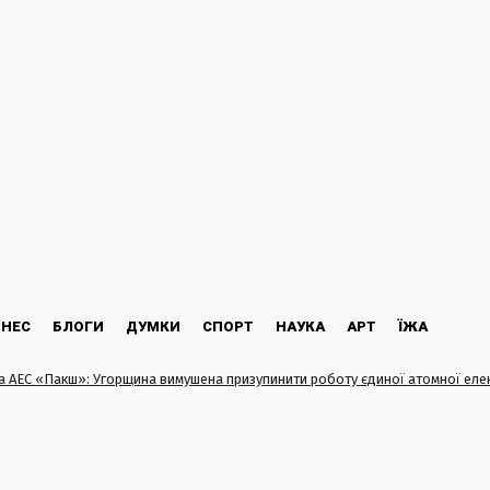
ЗНЕС
БЛОГИ
ДУМКИ
СПОРТ
НАУКА
АРТ
ЇЖА
а АЕС «Пакш»: Угорщина вимушена призупинити роботу єдиної атомної елек