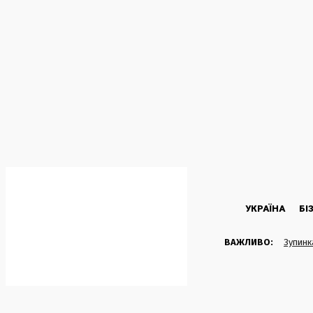
C
32.1
Kyiv
Четвер, 6 Серпня, 2026
УКРАЇНА
БІ
ВАЖЛИВО:
Зупинк