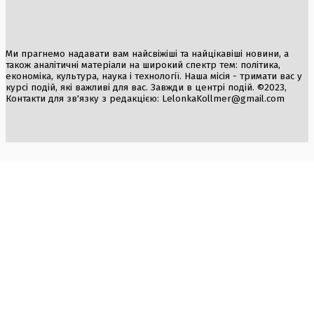
Ми прагнемо надавати вам найсвіжіші та найцікавіші новини, а
також аналітичні матеріали на широкий спектр тем: політика,
економіка, культура, наука і технології. Наша місія - тримати вас у
курсі подій, які важливі для вас. Завжди в центрі подій. ©2023,
Контакти для зв'язку з редакцією:
LelonkaKollmer@gmail.com