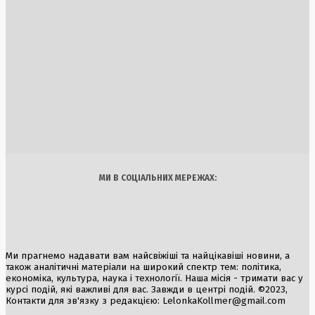
6 Серпня, 2026
Оновлення складу РНБО: Президент України підписав ука
про зміни
1 Серпня, 2026
Унікальне середньовічне житло на колесах знайдено в
Казахстані
5 Серпня, 2026
Україна
Бізнес
Блоги
Думки
Спорт
Наука
Арт
Їжа
МИ В СОЦІАЛЬНИХ МЕРЕЖАХ:
Ми прагнемо надавати вам найсвіжіші та найцікавіші новини, а
також аналітичні матеріали на широкий спектр тем: політика,
економіка, культура, наука і технології. Наша місія - тримати вас у
курсі подій, які важливі для вас. Завжди в центрі подій. ©2023,
Контакти для зв'язку з редакцією:
LelonkaKollmer@gmail.com