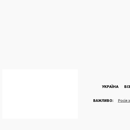
C
26
Kyiv
П’ятниця, 7 Серпня, 2026
УКРАЇНА
БІ
ВАЖЛИВО:
Росія 