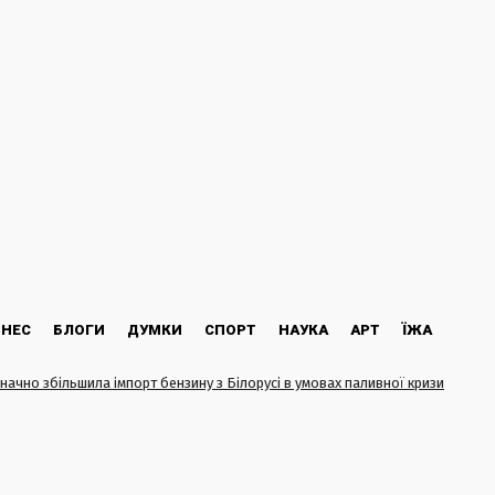
ЗНЕС
БЛОГИ
ДУМКИ
СПОРТ
НАУКА
АРТ
ЇЖА
значно збільшила імпорт бензину з Білорусі в умовах паливної кризи