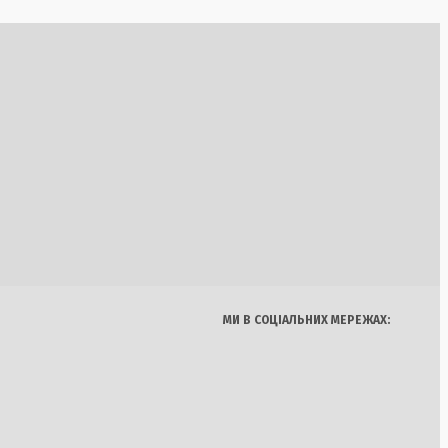
ю стосунків на
режжі
ію Росії та
Україна
Бізнес
Блоги
а
Думки
Спорт
Наука
Арт
Їжа
ідставку Аксьонова
МИ В СОЦІАЛЬНИХ МЕРЕЖАХ:
ризу в Криму
«Лідса» в матчі
 Чикаго