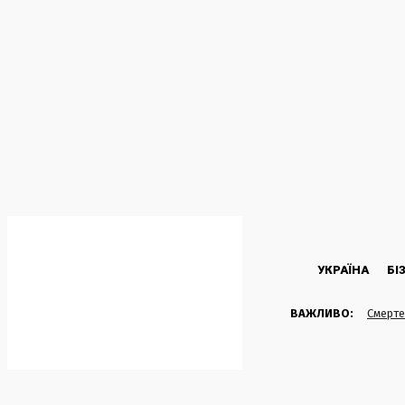
C
24.8
Kyiv
П’ятниця, 7 Серпня, 2026
УКРАЇНА
БІ
ВАЖЛИВО:
Смерте