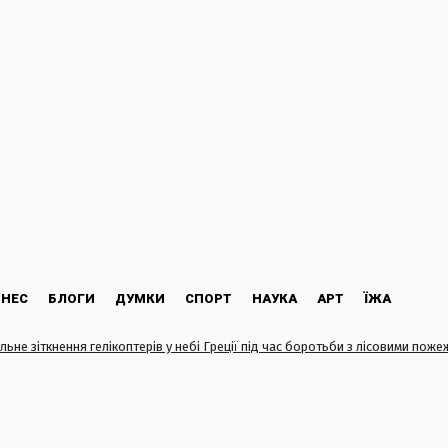
ЗНЕС
БЛОГИ
ДУМКИ
СПОРТ
НАУКА
АРТ
ЇЖА
льне зіткнення гелікоптерів у небі Греції під час боротьби з лісовими пож