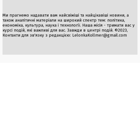
Ми прагнемо надавати вам найсвіжіші та найцікавіші новини, а
також аналітичні матеріали на широкий спектр тем: політика,
економіка, культура, наука і технології. Наша місія - тримати вас у
курсі подій, які важливі для вас. Завжди в центрі подій. ©2023,
Контакти для зв'язку з редакцією:
LelonkaKollmer@gmail.com