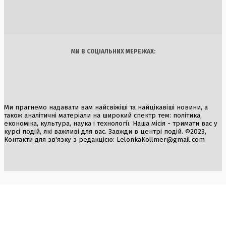
6 Серпня, 2026
Україна
Бізнес
Блоги
Думки
Спорт
Наука
Арт
Їжа
МИ В СОЦІАЛЬНИХ МЕРЕЖАХ:
Ми прагнемо надавати вам найсвіжіші та найцікавіші новини, а
також аналітичні матеріали на широкий спектр тем: політика,
економіка, культура, наука і технології. Наша місія - тримати вас у
курсі подій, які важливі для вас. Завжди в центрі подій. ©2023,
Контакти для зв'язку з редакцією:
LelonkaKollmer@gmail.com