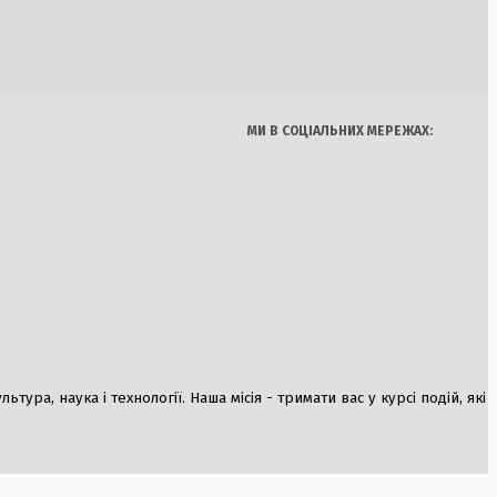
 та громадян
Україна
Бізнес
Блоги
Думки
Спорт
Наука
Арт
Їжа
нування
 час повітряної
МИ В СОЦІАЛЬНИХ МЕРЕЖАХ:
нувачення у
ез програму FFE
«Бюро 1440»
к над Україною
ура, наука і технології. Наша місія - тримати вас у курсі подій, які