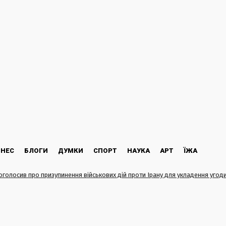
ЗНЕС
БЛОГИ
ДУМКИ
СПОРТ
НАУКА
АРТ
ЇЖА
оголосив про призупинення військових дій проти Ірану для укладення угод