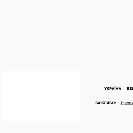
C
28.2
Kyiv
Четвер, 6 Серпня, 2026
УКРАЇНА
БІ
ВАЖЛИВО:
Трамп 