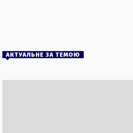
Полтавській області: штрафи до 15 тисяч
гривень
6 Серпня, 2026
Командир бригади «Хартія» Ігор
Оболєнський прокоментував замах на своє
життя
2 Серпня, 2026
АКТУАЛЬНЕ ЗА ТЕМОЮ
Боротьба з інвазивними сомами: Італія
Заборона н
запускає програму фінансування
Полтавськ
рибалок
гривень
5 Серпня, 2026
6 Серпня, 2
«Динамо» зазнало поразки від ПАОКу та
Затриманн