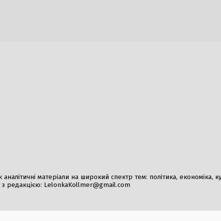
столиці: коментар Костянтина
виклики для бізнесу
та обставини справи
2 Серпня, 2026
026
Вибухи у Львові: руй
багатоповерхівок під
атаки
30 Липня, 2026
чна нарада в Києві:
ФІФА заперечує зви
и та гасло нового політичного
продажу футболу чер
1 Серпня, 2026
026
Російські супутники 
забезпечують зв’язо
2 Серпня, 2026
налітичні матеріали на широкий спектр тем: політика, економіка, культ
у з редакцією:
LelonkaKollmer@gmail.com