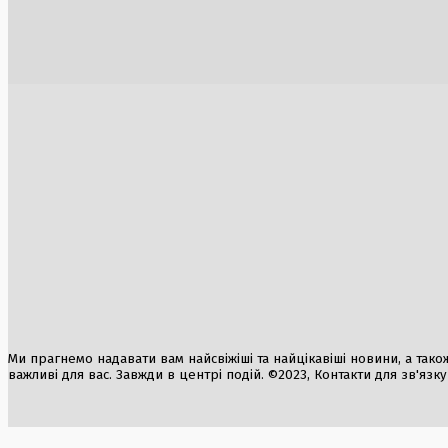
припинило виступи в Лізі Європи
KRAKEN у 
Немічева 
1 Серпня, 2026
3 Серпня, 2
Причини відставки Федорова: реформа
Дипломати
закупівель стала каталізатором
пріоритет
сезону
30 Липня, 2026
2 Серпня, 2
Ми прагнемо надавати вам найсвіжіші та найцікавіші новини, а також а
важливі для вас. Завжди в центрі подій. ©2023, Контакти для зв'язк