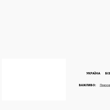
C
24.8
Kyiv
П’ятниця, 7 Серпня, 2026
УКРАЇНА
БІ
ВАЖЛИВО:
Призов