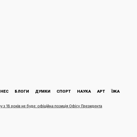
ЗНЕС
БЛОГИ
ДУМКИ
СПОРТ
НАУКА
АРТ
ЇЖА
у з 18 років не буде: офіційна позиція Офісу Президента