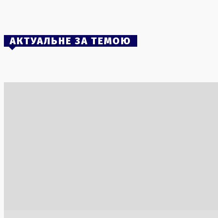
узбережжі
2 Серпня, 2026
АКТУАЛЬНЕ ЗА ТЕМОЮ
Китайці розробили план порятунку
Фінляндія
Землі від астероїдів через ядерний
Стубб зак
вибух
6 Серпня, 2
3 Серпня, 2026
Затриманн
у Польщі 
електроб
3 Серпня, 2
В Кремлі планують відставку Аксьонова
Заборона н
через гуманітарну кризу в Криму
Полтавськ
гривень
1 Серпня, 2026
6 Серпня, 2