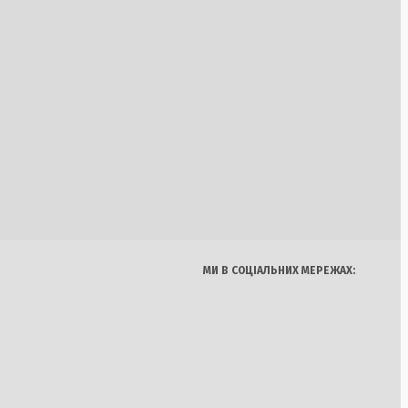
табору «Артек
ено порушення прав
умови
го чоловіка біля
Україна
Бізнес
Блоги
в Каліфорнії
Думки
Спорт
Наука
Арт
Їжа
Великої Британії у
МИ В СОЦІАЛЬНИХ МЕРЕЖАХ:
ти Meteor та кошти
х військ на фронті
а Залізничного