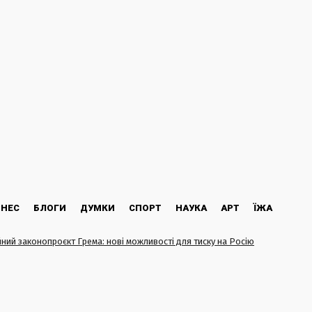
ЗНЕС
БЛОГИ
ДУМКИ
СПОРТ
НАУКА
АРТ
ЇЖА
йний законопроєкт Грема: нові можливості для тиску на Росію