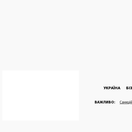
C
28.2
Kyiv
Четвер, 6 Серпня, 2026
УКРАЇНА
БІ
ВАЖЛИВО:
Санкці