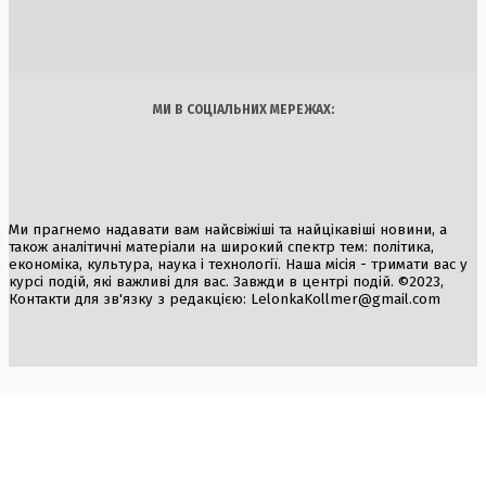
6 Серпня, 2026
Україна
Бізнес
Блоги
Думки
Спорт
Наука
Арт
Їжа
МИ В СОЦІАЛЬНИХ МЕРЕЖАХ:
Ми прагнемо надавати вам найсвіжіші та найцікавіші новини, а
також аналітичні матеріали на широкий спектр тем: політика,
економіка, культура, наука і технології. Наша місія - тримати вас у
курсі подій, які важливі для вас. Завжди в центрі подій. ©2023,
Контакти для зв'язку з редакцією:
LelonkaKollmer@gmail.com